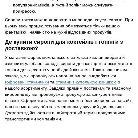
популярних міксів, а густий топінг може слугувати
прикрасою.
Сиропи також можна додавати в маринади, соуси, салати. При
цьому весь процес готування обмежується тільки вашою
фантазією і наявністю на кухні відповідних продуктів.
Де купити сиропи для коктейлів і топінги з
доставкою?
У магазині Cuplus можна всього за кілька хвилин вибрати й
замовити улюблені солодкі сиропи для кав'ярні та різноманітні
топінги для десертів у необхідній кількості. Також власникам
закладів, які пропонують напої на винос, знадобляться
гофровані стаканчики
та
стакани з купольною кришкою
з
нашого асортименту. Завдяки прямим поставкам та власному
виробництву ми пропонуємо продукцію за конкурентними
цінами. Оформити замовлення можна безпосередньо на сайті
нашого магазину або за телефоном у зручний для вас час.
Доставка здійснюється в найкоротший термін популярними
транспортними компаніями.