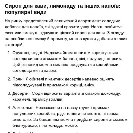
Сироп для кави, лимонаду та інших напоїв:
популярні види
На ринку представлений величезний асортимент солодких
добавок для напоїв, які здатні вразити уяву. Навіть любителі
екзотики зможуть відшукати цікавий сироп для кави. З огляду
на особливості смаку й аромату, можна купити добавки з таких
категорій:
Фруктові, ягідні. Надзвичайним попитом користуються
солодкі сиропи зі смаком банана, ківі, полуниці, персика.
Цей різновид можна сміливо поєднувати з коктейлями,
солодощами та кавою.
Пряні. Любителі пікантних десертів напевно оцінять
підсолоджувачі із присмаком кориці, анісу.
Десертні. Сюди відносять варіанти зі смаком шоколаду,
карамелі, тірамісу і халви.
Алкогольні. Незважаючи на назву групи і присмак
популярних коктейлів, рідкі топінги не містять ні грама
алкоголю. За бажанням можна придбати сиропи зі смаком
блю курасао, піна колада, мохіто.