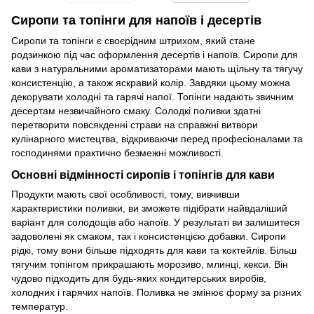
Сиропи та топінги для напоїв і десертів
Сиропи та топінги є своєрідним штрихом, який стане
родзинкою під час оформлення десертів і напоїв. Сиропи для
кави з натуральними ароматизаторами мають щільну та тягучу
консистенцію, а також яскравий колір. Завдяки цьому можна
декорувати холодні та гарячі напої. Топінги надають звичним
десертам незвичайного смаку. Солодкі поливки здатні
перетворити повсякденні страви на справжні витвори
кулінарного мистецтва, відкриваючи перед професіоналами та
господинями практично безмежні можливості.
Основні відмінності сиропів і топінгів для кави
Продукти мають свої особливості, тому, вивчивши
характеристики поливки, ви зможете підібрати найвдаліший
варіант для солодощів або напоїв. У результаті ви залишитеся
задоволені як смаком, так і консистенцією добавки. Сиропи
рідкі, тому вони більше підходять для кави та коктейлів. Більш
тягучим топінгом прикрашають морозиво, млинці, кекси. Він
чудово підходить для будь-яких кондитерських виробів,
холодних і гарячих напоїв. Поливка не змінює форму за різних
температур.