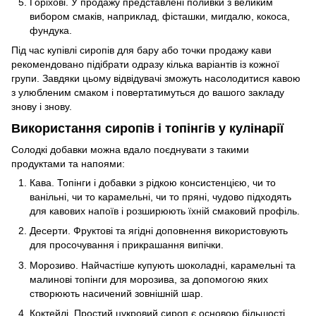
Горіхові. У продажу представлені поливки з великим
вибором смаків, наприклад, фісташки, мигдалю, кокоса,
фундука.
Під час купівлі сиропів для бару або точки продажу кави
рекомендовано підібрати одразу кілька варіантів із кожної
групи. Завдяки цьому відвідувачі зможуть насолодитися кавою
з улюбленим смаком і повертатимуться до вашого закладу
знову і знову.
Використання сиропів і топінгів у кулінарії
Солодкі добавки можна вдало поєднувати з такими
продуктами та напоями:
Кава. Топінги і добавки з рідкою консистенцією, чи то
ванільні, чи то карамельні, чи то пряні, чудово підходять
для кавових напоїв і розширюють їхній смаковий профіль.
Десерти. Фруктові та ягідні доповнення використовують
для просочування і прикрашання випічки.
Морозиво. Найчастіше купують шоколадні, карамельні та
малинові топінги для морозива, за допомогою яких
створюють насичений зовнішній шар.
Коктейлі. Простий цукровий сироп є основою більшості