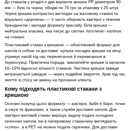
До стаканів у розділі є два варіанти кришок РР діаметром 90
мм — біла та чорна, обидві по 76 грн за упаковку з 25 штук.
Чорна кришка контрастно виглядає на матовому стакані та
візуально «дорожча» — її часто обирають кав'ярні з темним
брендингом і заклади формату specialty. Біла кришка —
нейтральна класика, яка пасує до світлих логотипів і наліпок
на стакані.
Пластиковий стакан з кришкою — обов'язковий формат для
напоїв із собою та доставки: щільна посадка кришки на вінці
утримує напій під час перенесення й перевезення в
термосумці. Практична порада: замовляйте кришки із запасом
10–15% відносно кількості стаканів. Частина кришок завжди
витрачається швидше — через подвійне закриття, брак під час
зняття зі стосу чи заміну на прохання клієнта.
Кому підходять пластикові стакани з
кришкою
Основні покупці цього формату — кав'ярні, бабл-ті бари, точки
зі смузі та фрешами, а також служби доставки напоїв. Для
кав'ярні матовий стакан вирішує задачу подачі холодних
сезонних напоїв, які в паперовому стаканчику виглядають
«сліпо», а в PET не можна подати гарячими. Для доставки