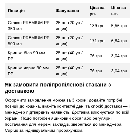
Ціна за
Ціна за
Позиція
Фасування
уп.
шт.
Стакан PREMIUM PP
25 шт (20 уп./
139 грн
5,56 грн
350 мл
ящик)
Стакан PREMIUM PP
25 шт (20 уп./
171 грн
6,84 грн
500 мл
ящик)
Кришка біла 90 мм
25 шт (40 уп./
76 грн
3,04 грн
РР
ящик)
Кришка чорна 90 мм
25 шт (40 уп./
76 грн
3,04 грн
РР
ящик)
Як замовити поліпропіленові стакани з
доставкою
Оформити замовлення можна за 3 кроки: додайте потрібні
позиції до кошика, вкажіть контактні дані та спосіб доставки — і
менеджер підтвердить наявність. Доставка виконується по всій
Україні. Якщо потрібен ящиковий обсяг або регулярні
постачання для мережі закладів, зверніться до менеджера
Cuplus за індивідуальним прорахунком.