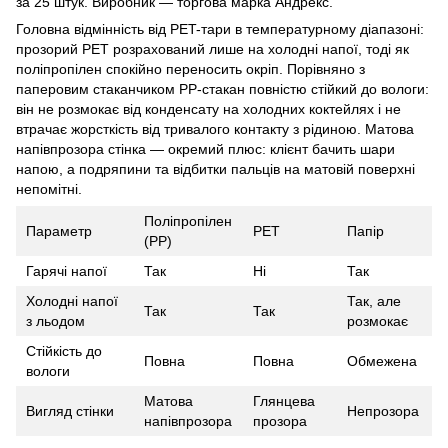
за 25 штук. Виробник — торгова марка Андрекс.
Головна відмінність від PET-тари в температурному діапазоні:
прозорий PET розрахований лише на холодні напої, тоді як
поліпропілен спокійно переносить окріп. Порівняно з
паперовим стаканчиком PP-стакан повністю стійкий до вологи:
він не розмокає від конденсату на холодних коктейлях і не
втрачає жорсткість від тривалого контакту з рідиною. Матова
напівпрозора стінка — окремий плюс: клієнт бачить шари
напою, а подряпини та відбитки пальців на матовій поверхні
непомітні.
Поліпропілен
Параметр
PET
Папір
(PP)
Гарячі напої
Так
Ні
Так
Холодні напої
Так, але
Так
Так
з льодом
розмокає
Стійкість до
Повна
Повна
Обмежена
вологи
Матова
Глянцева
Вигляд стінки
Непрозора
напівпрозора
прозора