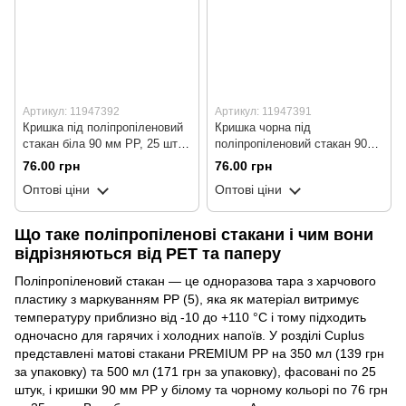
Артикул: 11947392
Артикул: 11947391
Кришка під поліпропіленовий
Кришка чорна під
стакан біла 90 мм РР, 25 шт/
поліпропіленовий стакан 90
уп. (40 уп./ящик)
мм РР, 25 шт/уп. (40 уп./ящик)
76.00 грн
76.00 грн
Оптові ціни
Оптові ціни
Що таке поліпропіленові стакани і чим вони
відрізняються від PET та паперу
Поліпропіленовий стакан — це одноразова тара з харчового
пластику з маркуванням PP (5), яка як матеріал витримує
температуру приблизно від -10 до +110 °C і тому підходить
одночасно для гарячих і холодних напоїв. У розділі Cuplus
представлені матові стакани PREMIUM PP на 350 мл (139 грн
за упаковку) та 500 мл (171 грн за упаковку), фасовані по 25
штук, і кришки 90 мм РР у білому та чорному кольорі по 76 грн