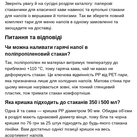
Зверніть увагу й на сусідні розділи каталогу: паперові
стаканчики для класичної кави навинос та купольні стакани
для напоїв із вершками й топінгами. Так ви зберете повний
комплект тари для меню напоїв в одному замовленні та
заощадите на доставці.
Питання та відповіді
Чи можна наливати гарячі напої в
поліпропіленовий стакан?
Так, поліпропілен як матеріал витримує температуру до
приблизно +110 °C, тому гаряча кава, чай чи какао не
деформують стакан. Це ключова відмінність PP від PET-тари,
яка призначена лише для холодних напоїв. Матова стінка при
цьому менше нагрівається зовні, ніж тонкий глянцевий
пластик, тож тримати стакан комфортніше.
Яка кришка підходить до стаканів 350 і 500 мл?
Одна й та сама — кришка РР діаметром 90 мм. Обидва об'єми
в розділі мають однаковий діаметр вінця, тому біла та чорна
кришки по 76 грн за 25 штук підходять до будь-якого стакана
лінійки. Вам достатньо однієї позиції кришок на весь
асортимент напоїв.