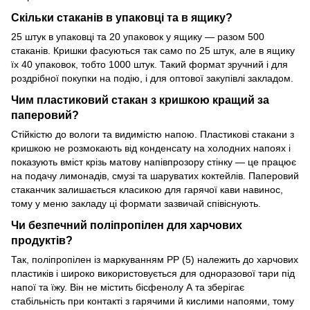
Скільки стаканів в упаковці та в ящику?
25 штук в упаковці та 20 упаковок у ящику — разом 500
стаканів. Кришки фасуються так само по 25 штук, але в ящику
їх 40 упаковок, тобто 1000 штук. Такий формат зручний і для
роздрібної покупки на подію, і для оптової закупівлі закладом.
Чим пластиковий стакан з кришкою кращий за
паперовий?
Стійкістю до вологи та видимістю напою. Пластикові стакани з
кришкою не розмокають від конденсату на холодних напоях і
показують вміст крізь матову напівпрозору стінку — це працює
на подачу лимонадів, смузі та шаруватих коктейлів. Паперовий
стаканчик залишається класикою для гарячої кави навинос,
тому у меню закладу ці формати зазвичай співіснують.
Чи безпечний поліпропілен для харчових
продуктів?
Так, поліпропілен із маркуванням PP (5) належить до харчових
пластиків і широко використовується для одноразової тари під
напої та їжу. Він не містить бісфенолу А та зберігає
стабільність при контакті з гарячими й кислими напоями, тому