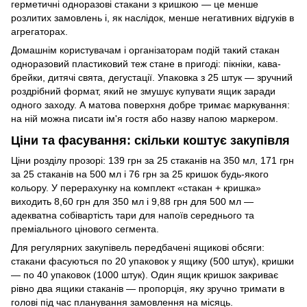
герметичні одноразові стакани з кришкою — це менше
розлитих замовлень і, як наслідок, менше негативних відгуків в
агрегаторах.
Домашнім користувачам і організаторам подій такий стакан
одноразовий пластиковий теж стане в пригоді: пікніки, кава-
брейки, дитячі свята, дегустації. Упаковка з 25 штук — зручний
роздрібний формат, який не змушує купувати ящик заради
одного заходу. А матова поверхня добре тримає маркування:
на ній можна писати ім'я гостя або назву напою маркером.
Ціни та фасування: скільки коштує закупівля
Ціни розділу прозорі: 139 грн за 25 стаканів на 350 мл, 171 грн
за 25 стаканів на 500 мл і 76 грн за 25 кришок будь-якого
кольору. У перерахунку на комплект «стакан + кришка»
виходить 8,60 грн для 350 мл і 9,88 грн для 500 мл —
адекватна собівартість тари для напоїв середнього та
преміального цінового сегмента.
Для регулярних закупівель передбачені ящикові обсяги:
стакани фасуються по 20 упаковок у ящику (500 штук), кришки
— по 40 упаковок (1000 штук). Один ящик кришок закриває
рівно два ящики стаканів — пропорція, яку зручно тримати в
голові під час планування замовлення на місяць.