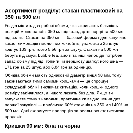
Асортимент розділу: стакан пластиковий на
350 та 500 мл
Розділ містить два робочі об'єми, які закривають більшість
позицій меню напоїв: 350 мл під стандартні порції та 500 мл
під великі. Стакан на 350 мл — базовий формат для капучино,
какао, лимонадів і молочних коктейлів; упаковка з 25 штук
коштує 139 грн, тобто 5,56 грн за штуку. Стакан на 500 мл
беруть під смузі, bubble tea, айс-ті та інші напої, де потрібен
запас об'єму під лід, топінги чи вершкову шапку; його ціна —
171 грн за 25 штук, або 6,84 грн за одиницю.
Обидва об'єми мають однаковий діаметр вінця 90 мм, тому
закриваються тими самими кришками — це спрощує
складський облік і виключає ситуацію, коли кришки одного
розміру закінчилися, а іншого лежать без діла. Якщо ви
запускаєте точку з напоями, практичне співвідношення для
першої закупівлі — приблизно 60% стаканів на 350 мл і 40% на
500 мл. Далі скоригуєте пропорцію за реальною статистикою
продажів.
Кришки 90 мм: біла та чорна