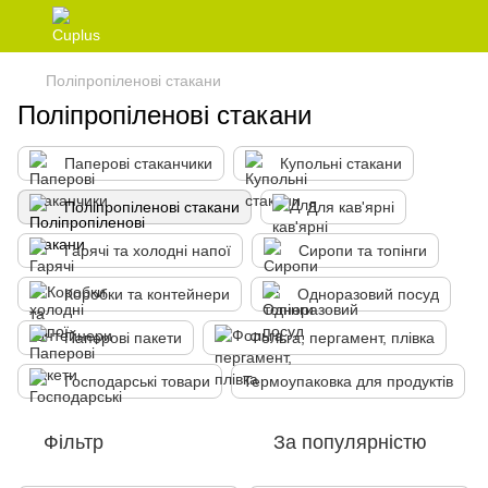
Поліпропіленові стакани
Поліпропіленові стакани
Паперові стаканчики
Купольні стакани
Поліпропіленові стакани
Для кав'ярні
Гарячі та холодні напої
Сиропи та топінги
Коробки та контейнери
Одноразовий посуд
Паперові пакети
Фольга, пергамент, плівка
Господарські товари
Термоупаковка для продуктів
Фільтр
За популярністю