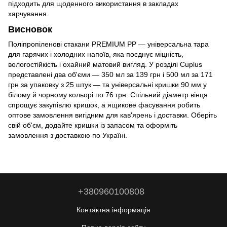
підходить для щоденного використання в закладах
харчування.
Висновок
Поліпропіленові стакани PREMIUM PP — універсальна тара
для гарячих і холодних напоїв, яка поєднує міцність,
вологостійкість і охайний матовий вигляд. У розділі Cuplus
представлені два об'єми — 350 мл за 139 грн і 500 мл за 171
грн за упаковку з 25 штук — та універсальні кришки 90 мм у
білому й чорному кольорі по 76 грн. Спільний діаметр вінця
спрощує закупівлю кришок, а ящикове фасування робить
оптове замовлення вигідним для кав'ярень і доставки. Оберіть
свій об'єм, додайте кришки із запасом та оформіть
замовлення з доставкою по Україні.
+380960100808
Контактна інформація