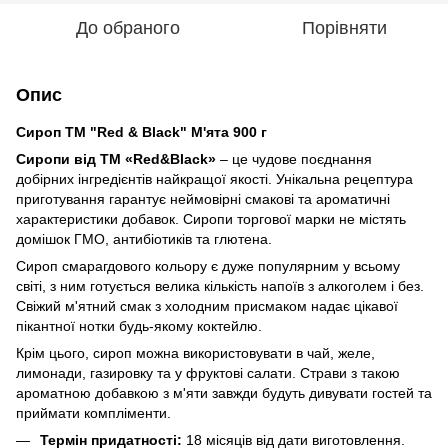
До обраного
Порівняти
Опис
Сироп ТМ "Red & Black" М'ята 900 г
Сиропи від ТМ «Red&Black»
– це чудове поєднання
добірних інгредієнтів найкращої якості. Унікальна рецептура
приготування гарантує неймовірні смакові та ароматичні
характеристики добавок. Сиропи торгової марки не містять
домішок ГМО, антибіотиків та глютена.
Сироп смарагдового кольору є дуже популярним у всьому
світі, з ним готується велика кількість напоїв з алкоголем і без.
Свіжий м'ятний смак з холодним присмаком надає цікавої
пікантної нотки будь-якому коктейлю.
Крім цього, сироп можна використовувати в чай, желе,
лимонади, газировку та у фруктові салати. Страви з такою
ароматною добавкою з м'яти завжди будуть дивувати гостей та
приймати компліменти.
Термін придатності:
18 місяців від дати виготовлення.