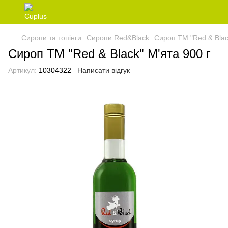
Сиропи та топінги
Сиропи Red&Black
Сироп ТМ "Red & Blac
Сироп ТМ "Red & Black" М'ята 900 г
Артикул:
10304322
Написати відгук