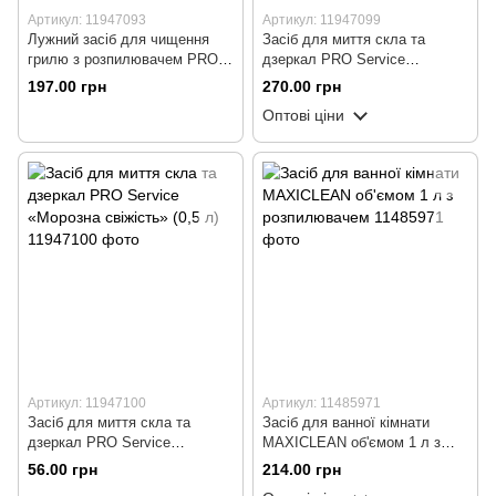
Артикул: 11947093
Артикул: 11947099
Лужний засіб для чищення
Засіб для миття скла та
грилю з розпилювачем PRO
дзеркал PRO Service
Service GRILLEXPERT (0,55
«Морозна свіжість» (5 л)
197.00 грн
270.00 грн
л)
Оптові ціни
Артикул: 11947100
Артикул: 11485971
Засіб для миття скла та
Засіб для ванної кімнати
дзеркал PRO Service
MAXICLEAN об'ємом 1 л з
«Морозна свіжість» (0,5 л)
розпилювачем
56.00 грн
214.00 грн