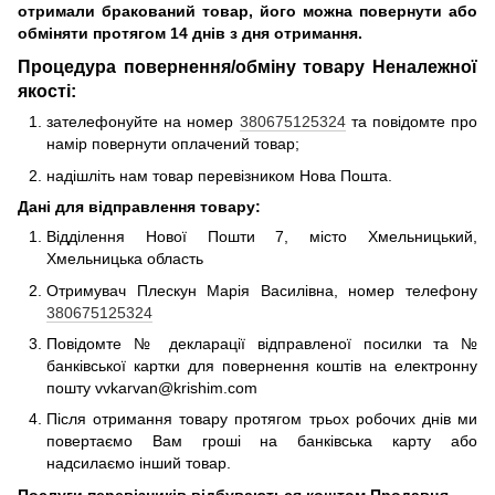
отримали бракований товар, його можна повернути або
обміняти протягом 14 днів з дня отримання.
Процедура повернення/обміну товару Неналежної
якості:
зателефонуйте на номер
380675125324
та повідомте про
намір повернути оплачений товар;
надішліть нам товар перевізником Нова Пошта.
Дані для відправлення товару:
Відділення Нової Пошти 7, місто Хмельницький,
Хмельницька область
Отримувач Плескун Марія Василівна, номер телефону
380675125324
Повідомте № декларації відправленої посилки та №
банківської картки для повернення коштів на електронну
пошту vvkarvan@krishim.com
Після отримання товару протягом трьох робочих днів ми
повертаємо Вам гроші на банківська карту або
надсилаємо інший товар.
Послуги перевізників відбуваються коштом Продавця.