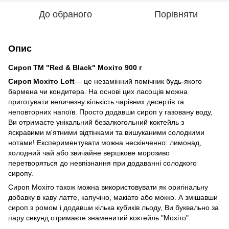
До обраного
Порівняти
Опис
Сироп ТМ "Red & Black" Мохіто 900 г
Сироп Мохіто Loft
— це незамінний помічник будь-якого
бармена чи кондитера. На основі цих ласощів можна
приготувати величезну кількість чарівних десертів та
неповторних напоїв. Просто додавши сироп у газовану воду,
Ви отримаєте унікальний безалкогольний коктейль з
яскравими м'ятними відтінками та вишуканими солодкими
нотами! Експериментувати можна нескінченно: лимонад,
холодний чай або звичайне вершкове морозиво
перетворяться до невпізнання при додаванні солодкого
сиропу.
Сироп Мохіто також можна використовувати як оригінальну
добавку в каву латте, капучіно, макіато або мокко. А змішавши
сироп з ромом і додавши кілька кубиків льоду, Ви буквально за
пару секунд отримаєте знаменитий коктейль "Мохіто".