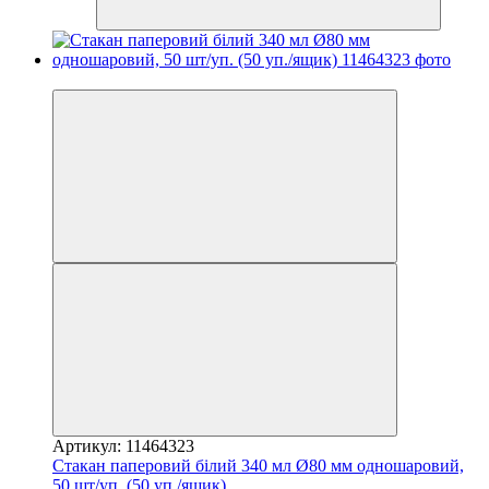
−17%
Артикул: 11464323
Стакан паперовий білий 340 мл Ø80 мм одношаровий,
50 шт/уп. (50 уп./ящик)