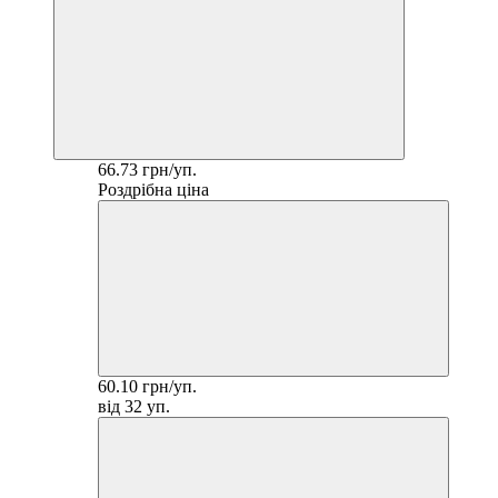
66.73 грн/уп.
Роздрібна ціна
60.10 грн/уп.
від 32 уп.