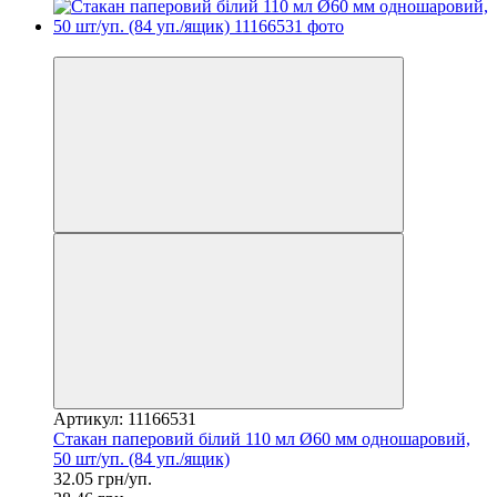
−17%
Артикул: 11166531
Стакан паперовий білий 110 мл Ø60 мм одношаровий,
50 шт/уп. (84 уп./ящик)
32.05 грн/уп.