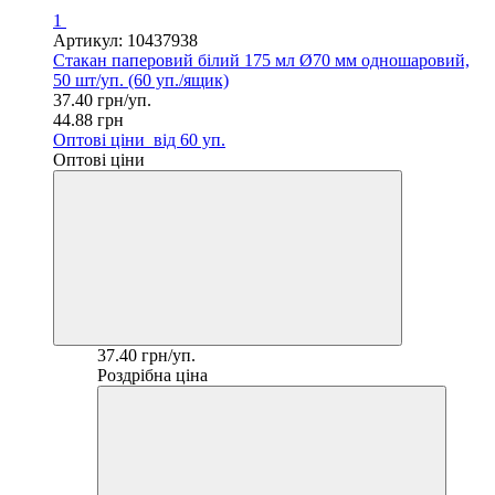
1
Артикул: 10437938
Стакан паперовий білий 175 мл Ø70 мм одношаровий,
50 шт/уп. (60 уп./ящик)
37.40 грн/уп.
44.88 грн
Оптові ціни
від 60 уп.
Оптові ціни
37.40 грн/уп.
Роздрібна ціна