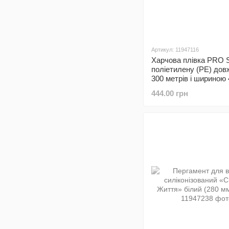
Артикул: 11947116
Харчова плівка PRO S
поліетилену (PE) до
300 метрів і шириною 
444.00 грн