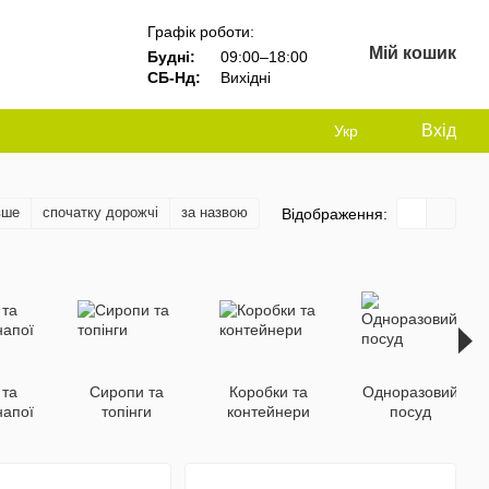
Графік роботи:
Мій кошик
Будні:
09:00–18:00
СБ-Нд:
Вихідні
Вхід
Укр
вше
спочатку дорожчі
за назвою
Відображення:
 та
Сиропи та
Коробки та
Одноразовий
напої
топінги
контейнери
посуд