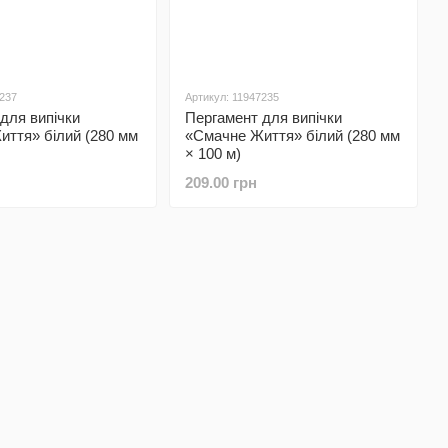
7237
Артикул: 11947235
для випічки
Пергамент для випічки
ття» білий (280 мм
«Смачне Життя» білий (280 мм
× 100 м)
209.00 грн