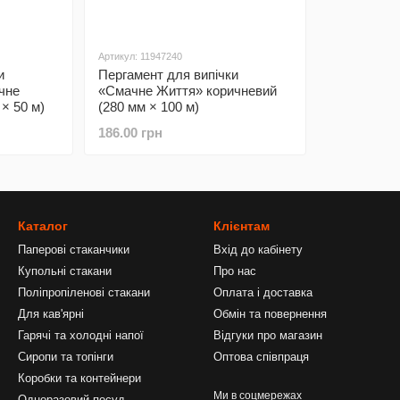
Артикул: 11947240
и
Пергамент для випічки
чне
«Смачне Життя» коричневий
× 50 м)
(280 мм × 100 м)
186.00 грн
Каталог
Клієнтам
Паперові стаканчики
Вхід до кабінету
Купольні стакани
Про нас
Поліпропіленові стакани
Оплата і доставка
Для кав'ярні
Обмін та повернення
Гарячі та холодні напої
Відгуки про магазин
Сиропи та топінги
Оптова співпраця
Коробки та контейнери
Ми в соцмережах
Одноразовий посуд