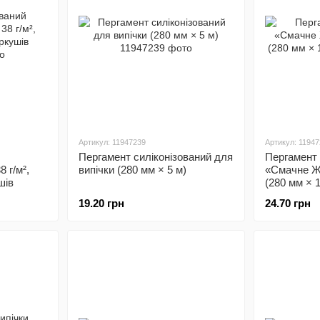
Артикул: 11947239
Артикул: 1194
Пергамент силіконізований для
Пергамент 
 г/м²,
випічки (280 мм × 5 м)
«Смачне Ж
шів
(280 мм × 1
19.20 грн
24.70 грн