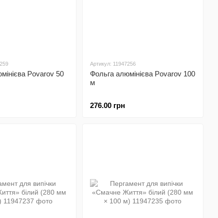
7259
Артикул: 11947256
мінієва Povarov 50
Фольга алюмінієва Povarov 100
м
276.00 грн