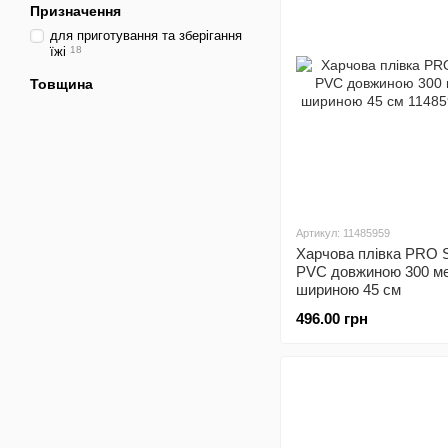
Призначення
для приготування та зберігання
їжі
18
Товщина
Артикул: 11485959
Харчова плівка PRO S
PVC довжиною 300 мет
шириною 45 см
496.00 грн