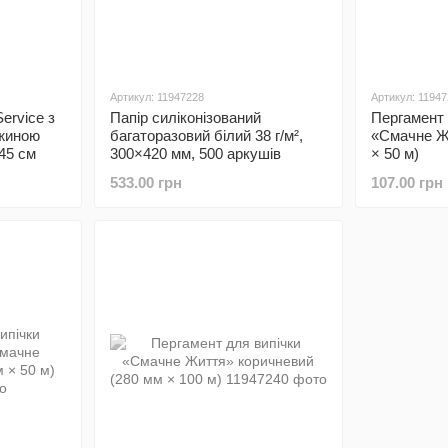
Артикул: 11947228
Артикул: 1194
ervice з
Папір силіконізований
Пергамент 
вжиною
багаторазовий білий 38 г/м²,
«Смачне Жи
45 см
300×420 мм, 500 аркушів
× 50 м)
533.00 грн
107.00 грн