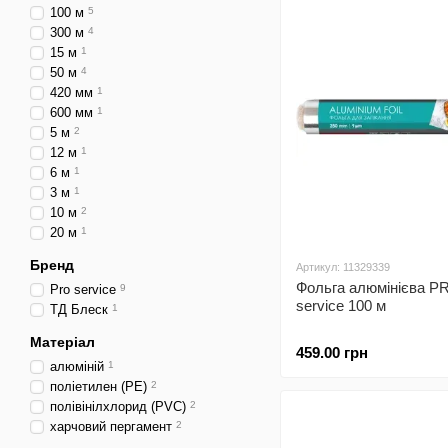
100 м
5
300 м
4
15 м
1
50 м
4
420 мм
1
600 мм
1
5 м
2
12 м
1
6 м
1
3 м
1
10 м
2
20 м
1
Бренд
Артикул: 11329339
Фольга алюмінієва P
Pro service
9
service 100 м
ТД Блеск
1
Матеріал
459.00 грн
алюміній
1
поліетилен (PE)
2
полівінілхлорид (PVC)
2
харчовий пергамент
2