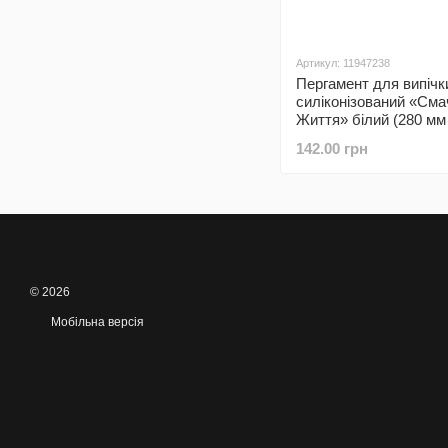
Артикул: 11947238
Пергамент для випічк
силіконізований «Сма
Життя» білий (280 мм 
142.00 грн
© 2026
Мобільна версія