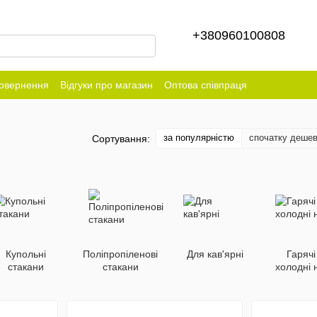
+380960100808
повернення
Відгуки про магазин
Оптова співпраця
за популярністю
спочатку деше
Сортування:
Купольні
Поліпропіленові
Для кав'ярні
Гарячі
стакани
стакани
холодні 