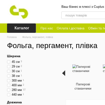
Перейти до основного контенту
Ваш бізнес в плюсі з Cuplus
Каталог
Про нас
Оплата і доставка
Обмін та 
Головна
Фольга, пергамент, плівка
Фольга, пергамент, плівка
Ширина
45 см
3
29 см
2
30 см
1
38 см
1
300 мм
1
Паперові
400 мм
2
стаканчики
280 мм
12
440 мм
1
Довжина