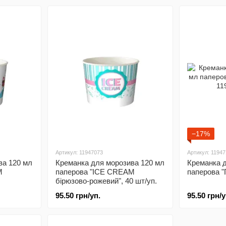
−17%
Артикул: 11947073
Артикул: 1194
ва 120 мл
Креманка для морозива 120 мл
Креманка 
M
паперова "ICE CREAM
паперова "Г
бірюзово-рожевий", 40 шт/уп.
95.50 грн/уп.
95.50 грн/у