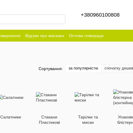
+380960100808
повернення
Відгуки про магазин
Оптова співпраця
за популярністю
спочатку деше
Сортування:
Салатники
Стакани
Тарілки та
Упаков
Пластикові
миски
блістер
(контейне