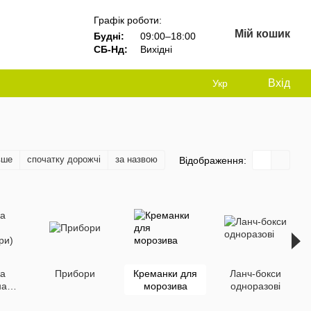
Графік роботи:
Мій кошик
Будні:
09:00–18:00
СБ-Нд:
Вихідні
Вхід
Укр
вше
спочатку дорожчі
за назвою
Відображення:
ка
Прибори
Креманки для
Ланч-бокси
на
морозива
одноразові
ри)