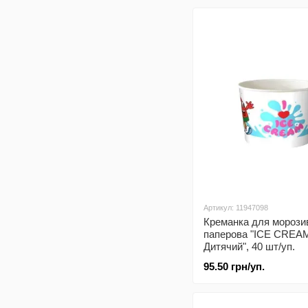
Артикул: 11947098
Креманка для морози
паперова "ICE CREA
Дитячий", 40 шт/уп.
95.50 грн/уп.