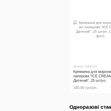
Артикул: 11947124
Креманка для морози
паперова "ICE CREA
Дитячий", 25 шт/уп.
100.00 грн/уп.
Одноразові ста