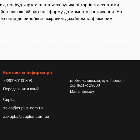
х, на фуд-кортах та в точках вуличної торгівлі десертами.
 його зовнішній вигляд і форму до моменту споживання. На
ормлення до виробів із яскравим дизайном та фірмовим
дей обирають більш екологічні варіанти посуду, а для бізнесу
датково виконує функцію реклами та допомагає швидко
ластивостям:
Контактна інформація
 пластик, зменшуючи навантаження на навколишнє середовище.
+380960100808
м. Хмельницький, вул. Геологів,
2/1, Індекс 29000
анню навіть під час тривалого контакту з талим морозивом.
Передзвонити вам?
Мапа проїзду
ченого для безпосереднього контакту з харчовими продуктами
Cuplus
sales@cuplus.com.ua
ати стакан однією рукою під час руху або прогулянки.
zakupka@cuplus.com.ua
ляд і допомагає виділити десерт на вітрині.
я більшості точок продажу морозива, де важливими є швидка