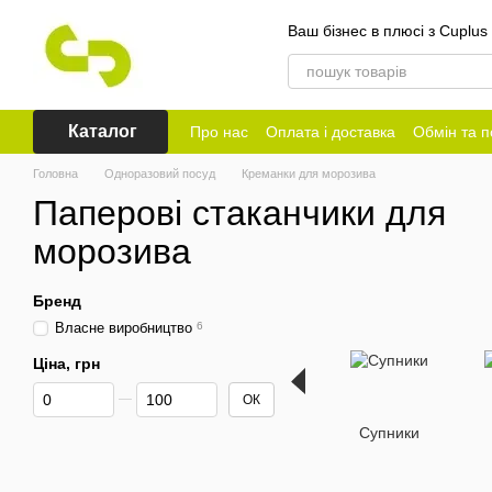
Перейти до основного контенту
Ваш бізнес в плюсі з Cuplus
Каталог
Про нас
Оплата і доставка
Обмін та 
Головна
Одноразовий посуд
Креманки для морозива
Паперові стаканчики для
морозива
Бренд
Власне виробництво
6
Ціна, грн
Від Ціна, грн
До Ціна, грн
ОК
Супники