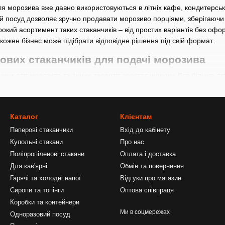
я морозива вже давно використовуються в літніх кафе, кондитерськи
ий посуд дозволяє зручно продавати морозиво порціями, зберігаючи
окий асортимент таких стаканчиків
–
від простих варіантів без оф
кожен бізнес може підібрати відповідне рішення під свій формат.
ових стаканчиків для подачі морозива
чики для морозива та інших десертів зростає щороку. Все більше лю
торазові вироби, які потрібно мити. Яскравий дизайн стаканчика до
.
осуд для десертів набув популярності завдяки своїм практичним в
Каталог
Клієнтам
матеріал легко піддається переробці та розкладається швидше за
Паперові стаканчики
Вхід до кабінету
Купольні стакани
Про нас
окриття захищає стінки від вологи, запобігає розмоканню та протік
Поліпропіленові стакани
Оплата і доставка
 стаканчики для морозива виготовлені з харчового картону, призна
Для кав'ярні
Обмін та повернення
ідає санітарним вимогам.
Гарячі та холодні напої
Відгуки про магазин
анні
–
легка конструкція та стійка форма дозволяють комфортно трим
Сиропи та топінги
Оптова співпраця
тове або глянцеве покриття надає виробу охайний, привабливий виг
Коробки та контейнери
Ми в соцмережах
Одноразовий посуд
м паперові креманки залишаються одним із найзручніших рішень дл