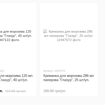
7122
Артикул: 11947072
для морозива 120 мл
Креманка для морозива 286 мл
лазур", 40 шт/уп.
паперова "Глазур", 25 шт/уп.
п.
100.00 грн/уп.
114.60 грн/уп.