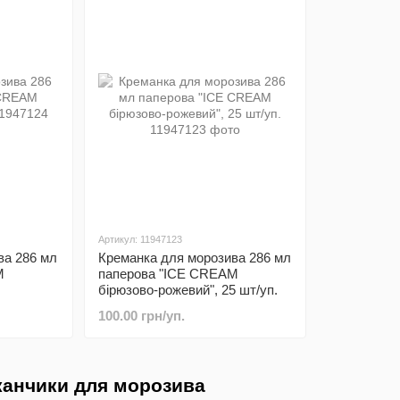
Артикул: 11947123
ва 286 мл
Креманка для морозива 286 мл
M
паперова "ICE CREAM
бірюзово-рожевий", 25 шт/уп.
100.00 грн/уп.
канчики для морозива