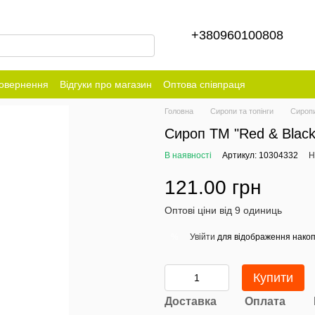
+380960100808
повернення
Відгуки про магазин
Оптова співпраця
Головна
Сиропи та топінги
Сироп
Сироп ТМ "Red & Black
В наявності
Артикул: 10304332
Н
121.00 грн
Оптові ціни від 9 одиниць
Увійти
для відображення накоп
%
Купити
Доставка
Оплата