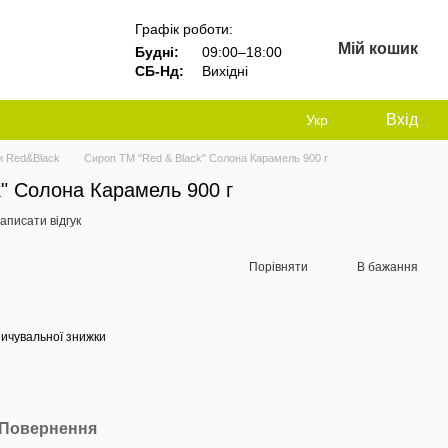
Графік роботи:
Мій кошик
Будні:
09:00–18:00
СБ-Нд:
Вихідні
Вхід
Укр
и Red&Black
Сироп ТМ "Red & Black" Солона Карамель 900 г
" Солона Карамель 900 г
аписати відгук
Порівняти
В бажання
ичувальної знижки
Повернення