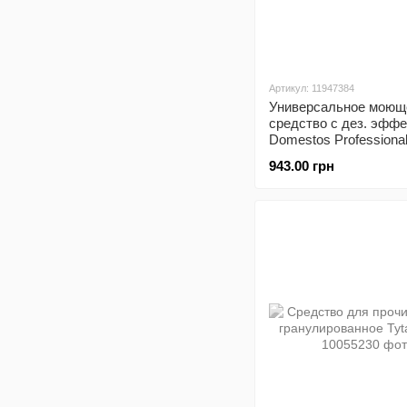
Артикул: 11947384
Универсальное моющ
средство с дез. эфф
Domestos Professiona
«Хвойная свежесть»,
943.00 грн