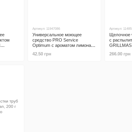
Артикул: 11947086
Артикул: 1148
ее
Универсальное моющее
Щелочное 
ектом
средство PRO Service
с распыли
l
Optimum с ароматом лимона (1
GRILLMAST
 5л
л)
42.50 грн
266.00 грн