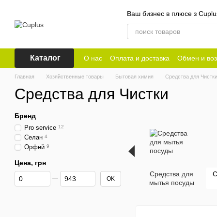
Перейти к основному контенту
Ваш бизнес в плюсе з Cuplu
Каталог
О нас
Оплата и доставка
Обмен и воз
Главная
Хозяйственные товары
Бытовая химия
Средства для Чистк
Средства для Чистки
Бренд
Pro service
12
Селан
4
Орфей
9
Цена, грн
Средства для
С
От Цена, грн
До Цена, грн
OK
мытья посуды