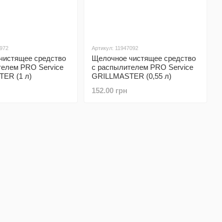
5972
Артикул: 11947092
чистящее средство
Щелочное чистящее средство
телем PRO Service
с распылителем PRO Service
ER (1 л)
GRILLMASTER (0,55 л)
152.00 грн