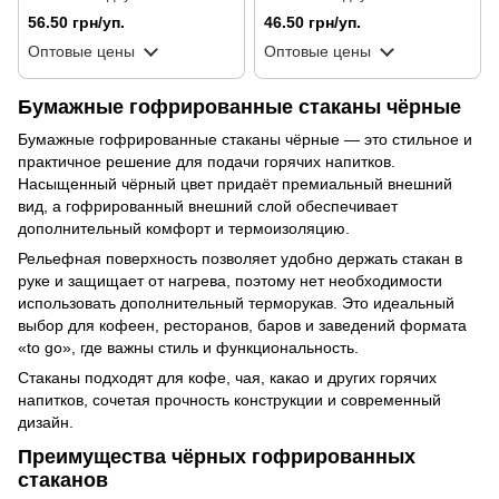
гофро ВОЛНА, 25 шт/уп. (60
гофро ВОЛНА, 15 шт/уп. (48
56.50 грн/уп.
46.50 грн/уп.
уп./ящик)
уп./ящик)
Оптовые цены
Оптовые цены
Бумажные гофрированные стаканы чёрные
Бумажные гофрированные стаканы чёрные — это стильное и
практичное решение для подачи горячих напитков.
Насыщенный чёрный цвет придаёт премиальный внешний
вид, а гофрированный внешний слой обеспечивает
дополнительный комфорт и термоизоляцию.
Рельефная поверхность позволяет удобно держать стакан в
руке и защищает от нагрева, поэтому нет необходимости
использовать дополнительный терморукав. Это идеальный
выбор для кофеен, ресторанов, баров и заведений формата
«to go», где важны стиль и функциональность.
Стаканы подходят для кофе, чая, какао и других горячих
напитков, сочетая прочность конструкции и современный
дизайн.
Преимущества чёрных гофрированных
стаканов