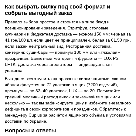
Как выбрать вилку под свой формат и
собрать выгодный заказ
Правило выбора простое и строится на типе блюд и
позиционировании заведения. Стритфуд, столовые,
кулинарии и бюджетная доставка — эконом 150 мм: чёрная за
41 грн/100 шт, если цвет не принципиален, белая за 61,50 грн,
если важен нейтральный вид. Ресторанная доставка,
кейтеринг, суши-бары — премиум 180 мм или «тяжёлая»
прозрачная. Банкетный кейтеринг и фуршеты — LUX PS
LFTK. Доставка через агрегаторы — индивидуальная
упаковка.
Выгоднее всего купить одноразовые вилки ящиками: эконом
чёрная фасуется по 72 упаковки в ящик (7200 изделий),
премиум — по 32–40 упаковок, LUX — по 20. Посчитайте
средний месячный расход вилок и заказывайте ящик или
несколько — так вы зафиксируете цену и избежите внезапного
дефицита в сезон корпоративов и праздников. Обратитесь к
менеджеру Cuplus за расчётом ящичного объёма и условиями
доставки по Украине.
Вопросы и ответы