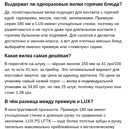
Выдержат ли одноразовые вилки горячие блюда?
Да, полистирольные вилки подходят для контакта с горячей
едой: гарнирами, мясом, пастой, запеканками. Премиум-
серия 180 мм и LUX имеют утолщённые стенки, поэтому не
размягчаются и не гнутся даже при длительном контакте с
горячим бульоном или подливой. Для салатов и десертов
достаточно и эконом-класса, а вот для плотных мясных блюд
выбирайте именно премиум или «тяжёлую» серию.
Какая вилка самая дешёвая?
В пересчёте на штуку — чёрная эконом 150 мм за 41 грн/100
шт, то есть 41 коп. за прибор. Это оптимальный вариант для
массовых закупок, где цена за единицу критична. По цене за
упаковку самый низкий порог — вилка в индивидуальной
упаковке за 34,60 грн, но там 25 штук, поэтому поштучно она
стоит 1,38 грн.
В чём разница между премиум и LUX?
В конструктивной прочности. Премиум 180 мм имеет
утолщённые стенки и длинную ручку по сравнению с
экономом, LUX PS LFTK — ещё более толстые зубцы и ручку,
тактильно максимально приближённые к металлическому