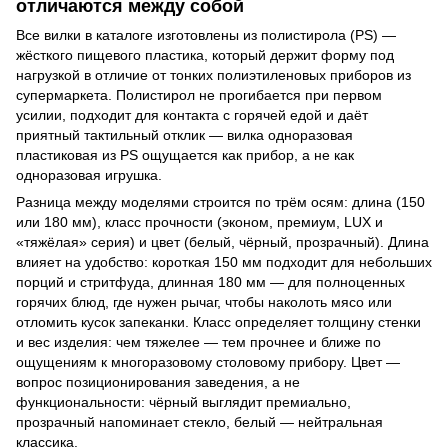
отличаются между собой
Все вилки в каталоге изготовлены из полистирола (PS) —
жёсткого пищевого пластика, который держит форму под
нагрузкой в отличие от тонких полиэтиленовых приборов из
супермаркета. Полистирол не прогибается при первом
усилии, подходит для контакта с горячей едой и даёт
приятный тактильный отклик — вилка одноразовая
пластиковая из PS ощущается как прибор, а не как
одноразовая игрушка.
Разница между моделями строится по трём осям: длина (150
или 180 мм), класс прочности (эконом, премиум, LUX и
«тяжёлая» серия) и цвет (белый, чёрный, прозрачный). Длина
влияет на удобство: короткая 150 мм подходит для небольших
порций и стритфуда, длинная 180 мм — для полноценных
горячих блюд, где нужен рычаг, чтобы наколоть мясо или
отломить кусок запеканки. Класс определяет толщину стенки
и вес изделия: чем тяжелее — тем прочнее и ближе по
ощущениям к многоразовому столовому прибору. Цвет —
вопрос позиционирования заведения, а не
функциональности: чёрный выглядит премиально,
прозрачный напоминает стекло, белый — нейтральная
классика.