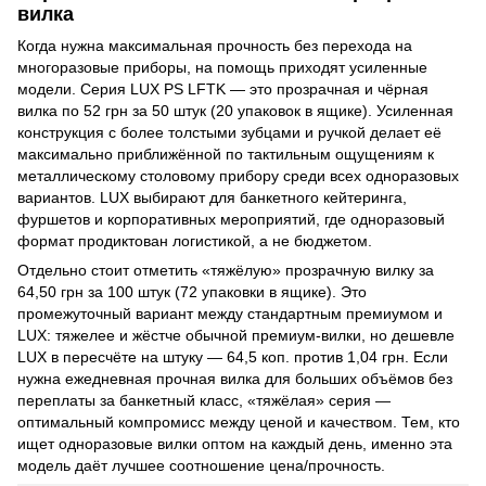
вилка
Когда нужна максимальная прочность без перехода на
многоразовые приборы, на помощь приходят усиленные
модели. Серия LUX PS LFTK — это прозрачная и чёрная
вилка по 52 грн за 50 штук (20 упаковок в ящике). Усиленная
конструкция с более толстыми зубцами и ручкой делает её
максимально приближённой по тактильным ощущениям к
металлическому столовому прибору среди всех одноразовых
вариантов. LUX выбирают для банкетного кейтеринга,
фуршетов и корпоративных мероприятий, где одноразовый
формат продиктован логистикой, а не бюджетом.
Отдельно стоит отметить «тяжёлую» прозрачную вилку за
64,50 грн за 100 штук (72 упаковки в ящике). Это
промежуточный вариант между стандартным премиумом и
LUX: тяжелее и жёстче обычной премиум-вилки, но дешевле
LUX в пересчёте на штуку — 64,5 коп. против 1,04 грн. Если
нужна ежедневная прочная вилка для больших объёмов без
переплаты за банкетный класс, «тяжёлая» серия —
оптимальный компромисс между ценой и качеством. Тем, кто
ищет одноразовые вилки оптом на каждый день, именно эта
модель даёт лучшее соотношение цена/прочность.