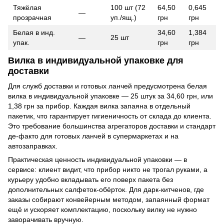
Тяжёлая
100 шт (72
64,50
0,645
—
прозрачная
уп./ящ.)
грн
грн
Белая в инд.
34,60
1,384
—
25 шт
упак.
грн
грн
Вилка в индивидуальной упаковке для
доставки
Для служб доставки и готовых ланчей предусмотрена белая
вилка в индивидуальной упаковке — 25 штук за 34,60 грн, или
1,38 грн за прибор. Каждая вилка запаяна в отдельный
пакетик, что гарантирует гигиеничность от склада до клиента.
Это требование большинства агрегаторов доставки и стандарт
де-факто для готовых ланчей в супермаркетах и на
автозаправках.
Практическая ценность индивидуальной упаковки — в
сервисе: клиент видит, что прибор никто не трогал руками, а
курьеру удобно вкладывать его поверх пакета без
дополнительных салфеток-обёрток. Для дарк-китченов, где
заказы собирают конвейерным методом, запаянный формат
ещё и ускоряет комплектацию, поскольку вилку не нужно
заворачивать вручную.