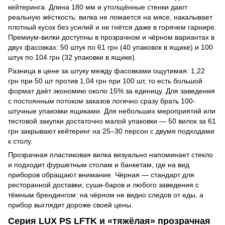
кейтеринга. Длина 180 мм и утолщённые стенки дают
реальную жёсткость: вилка не ломается на мясе, накалывает
плотный кусок без усилий и не гнётся даже в горячем гарнире.
Премиум-вилки доступны в прозрачном и чёрном вариантах в
двух фасовках: 50 штук по 61 грн (40 упаковок в ящике) и 100
штук по 104 грн (32 упаковки в ящике).
Разница в цене за штуку между фасовками ощутимая: 1,22
грн при 50 шт против 1,04 грн при 100 шт, то есть большой
формат даёт экономию около 15% за единицу. Для заведения
с постоянным потоком заказов логично сразу брать 100-
штучные упаковки ящиками. Для небольших мероприятий или
тестовой закупки достаточно малой упаковки — 50 вилок за 61
грн закрывают кейтеринг на 25–30 персон с двумя подходами
к столу.
Прозрачная пластиковая вилка визуально напоминает стекло
и подходит фуршетным столам и банкетам, где на вид
приборов обращают внимание. Чёрная — стандарт для
ресторанной доставки, суши-баров и любого заведения с
тёмным брендингом: на чёрном не видно следов от еды, а
прибор выглядит дороже своей цены.
Серия LUX PS LFTK и «тяжёлая» прозрачная