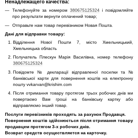
Ненадлежащего качества:
Телефонуйте за номером
380675125324
і повідомляйте
про результати вернути оплачений товар;
Отправьте нам товар перевізником Новая Пошта.
Дані для відправки товару:
Відділення Нової Пошти 7, місто Хмельницький,
Хмельницька область
Получатель Плескун Марія Василівна, номер телефону
380675125324
Повідомте № декларації відправленої посилки та №
банківської карти для повернення коштів на електронну
пошту vvkarvan@krishim.com
Після отримання товару протягом трьох робочих днів ми
повертаємо Вам гроші на банківську картку або
відправляємо інший товар.
Послуги перевізників проходять за рахунок Продавця.
Повернення коштів здійснюється після отримання товару
продавцем протягом 3-х робочих днів.
Возврат средств осуществляется на карточку.