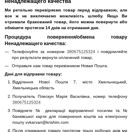
ненадлежащего качества
Ми ретельно перевіряємо товар перед відправкою, але
все ж не виключаємо можливість шлюбу.
Якщо Ви
отримали бракований товар, його можна повернути або
обміняти протягом 14 днів на отримання дня.
Процедура повернення/обмена товару
Ненадлежащего качества:
Телефонуйте за номером
380675125324
і повідомляйте
про результати вернути оплачений товар;
Отправьте нам товар перевізником Новая Пошта.
Дані для відправки товару:
Відділення Нової Пошти 7, місто Хмельницький,
Хмельницька область
Получатель Плескун Марія Василівна, номер телефону
380675125324
Повідомте № декларації відправленої посилки та №
банківської карти для повернення коштів на електронну
пошту vvkarvan@krishim.com
Після отримання товару протягом трьох робочих днів ми