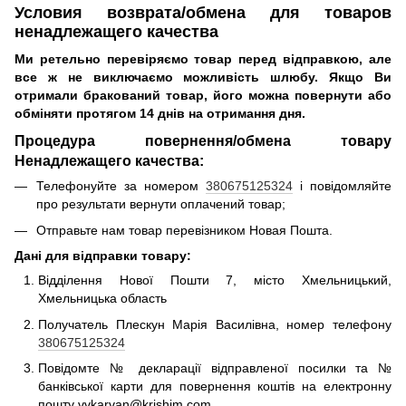
Условия возврата/обмена для товаров
ненадлежащего качества
Ми ретельно перевіряємо товар перед відправкою, але
все ж не виключаємо можливість шлюбу.
Якщо Ви
отримали бракований товар, його можна повернути або
обміняти протягом 14 днів на отримання дня.
Процедура повернення/обмена товару
Ненадлежащего качества:
Телефонуйте за номером
380675125324
і повідомляйте
про результати вернути оплачений товар;
Отправьте нам товар перевізником Новая Пошта.
Дані для відправки товару:
Відділення Нової Пошти 7, місто Хмельницький,
Хмельницька область
Получатель Плескун Марія Василівна, номер телефону
380675125324
Повідомте № декларації відправленої посилки та №
банківської карти для повернення коштів на електронну
пошту vvkarvan@krishim.com