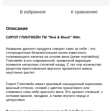
В избранное
К сравнению
Описание
СИРОП ГЛИНТВЕЙН ТМ "Red & Black" 900г.
Название данного продукта говорит само за себя - это 
стопроцентная безалкогольная копия известного 
согревающего напитка на основе вина (реже портвейна). 
Глинтвейн в его современной, привычной вариации 
появился несколько столетий назад. С тех пор количество 
рецептов приготовления вкусного ароматного микса 
неустанно растет.
Сироп Глинтвейн имеет красивый насыщенный коричнево-
красный оттенок, схожий с цветом гранатового или 
сливового сока либо красного вина. Его аромат сложный, с 
нотками ванили, гвоздики, а также жгучего перца и 
цитрусовых.