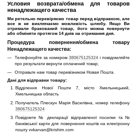
Условия возврата/обмена для товаров
ненадлежащего качества
Ми ретельно перевіряємо товар перед відправкою, але 
все ж не виключаємо можливість шлюбу. 
Якщо Ви 
отримали бракований товар, його можна повернути 
або обміняти протягом 14 днів на отримання дня. 
Процедура повернення/обмена товару
Ненадлежащего качества:
Телефонуйте за номером
380675125324
і повідомляйте
про результати вернути оплачений товар;
Отправьте нам товар перевізником Новая Пошта.
Дані для відправки товару:
Відділення Нової Пошти 7, місто Хмельницький,
Хмельницька область
Получатель Плескун Марія Василівна, номер телефону
380675125324
Повідомте № декларації відправленої посилки та №
банківської карти для повернення коштів на електронну
пошту vvkarvan@krishim.com