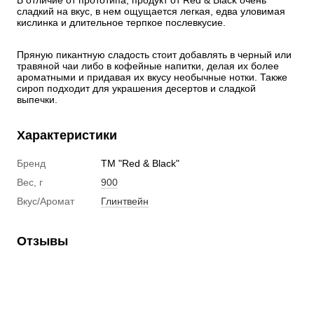
В отличие от прототипа, продукт от Red & Black очень 
сладкий на вкус, в нем ощущается легкая, едва уловимая 
кислинка и длительное терпкое послевкусие.
Пряную пикантную сладость стоит добавлять в черный или 
травяной чаи либо в кофейные напитки, делая их более 
ароматными и придавая их вкусу необычные нотки. Также 
сироп подходит для украшения десертов и сладкой 
выпечки.
Характеристики
Бренд
ТМ "Red & Black"
Вес, г
900
Вкус/Аромат
Глинтвейн
Отзывы