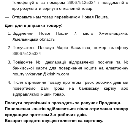
Телефонуйте за номером
380675125324
і повідомляйте
про результати вернути оплачений товар;
Отправьте нам товар перевізником Новая Пошта.
Дані для відправки товару:
Відділення Нової Пошти 7, місто Хмельницький,
Хмельницька область
Получатель Плескун Марія Василівна, номер телефону
380675125324
Повідомте № декларації відправленої посилки та №
банківської карти для повернення коштів на електронну
пошту vvkarvan@krishim.com
Після отримання товару протягом трьох робочих днів ми
повертаємо Вам гроші на банківську картку або
відправляємо інший товар.
Послуги перевізників проходять за рахунок Продавця.
Повернення коштів здійснюється після отримання товару
продавцем протягом 3-х робочих днів.
Возврат средств осуществляется на карточку.