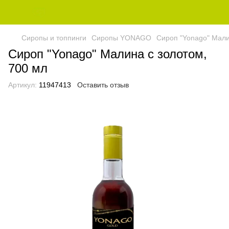
Сиропы и топпинги
Сиропы YONAGO
Сироп "Yonago" Мали
Сироп "Yonago" Малина с золотом,
700 мл
Артикул:
11947413
Оставить отзыв