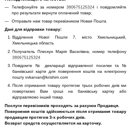
Телефонуйте за номером
380675125324
і повідомляйте
про результати вернути оплачений товар;
Отправьте нам товар перевізником Новая Пошта.
Дані для відправки товару:
Відділення Нової Пошти 7, місто Хмельницький,
Хмельницька область
Получатель Плескун Марія Василівна, номер телефону
380675125324
Повідомте № декларації відправленої посилки та №
банківської карти для повернення коштів на електронну
пошту vvkarvan@krishim.com
Після отримання товару протягом трьох робочих днів ми
повертаємо Вам гроші на банківську картку або
відправляємо інший товар.
Послуги перевізників проходять за рахунок Продавця.
Повернення коштів здійснюється після отримання товару
продавцем протягом 3-х робочих днів.
Возврат средств осуществляется на карточку.