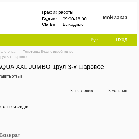
График работы:
Мой заказ
Будни:
 09:00-18:00
СБ-Вс:
 Выходные
Вход
Рус
Полотенца
Полотенца Власне виробництво
рул 3-х шаровое
AQUA XXL JUMBO 1рул 3-х шаровое
тавить отзыв
К сравнению
В желания
тельной скидки
Возврат