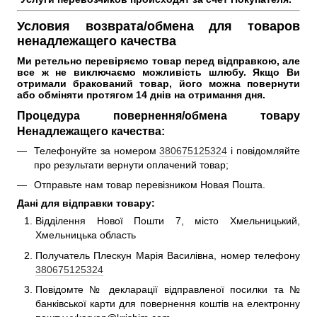
Условия возврата/обмена для товаров
ненадлежащего качества
Ми ретельно перевіряємо товар перед відправкою, але 
все ж не виключаємо можливість шлюбу. 
Якщо Ви 
отримали бракований товар, його можна повернути 
або обміняти протягом 14 днів на отримання дня. 
Процедура повернення/обмена товару
Ненадлежащего качества:
Телефонуйте за номером
380675125324
і повідомляйте
про результати вернути оплачений товар;
Отправьте нам товар перевізником Новая Пошта.
Дані для відправки товару:
Відділення Нової Пошти 7, місто Хмельницький,
Хмельницька область
Получатель Плескун Марія Василівна, номер телефону
380675125324
Повідомте № декларації відправленої посилки та №
банківської карти для повернення коштів на електронну