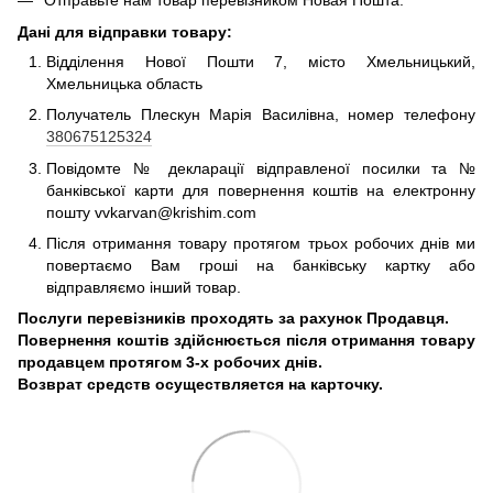
Отправьте нам товар перевізником Новая Пошта.
Дані для відправки товару:
Відділення Нової Пошти 7, місто Хмельницький,
Хмельницька область
Получатель Плескун Марія Василівна, номер телефону
380675125324
Повідомте № декларації відправленої посилки та №
банківської карти для повернення коштів на електронну
пошту vvkarvan@krishim.com
Після отримання товару протягом трьох робочих днів ми
повертаємо Вам гроші на банківську картку або
відправляємо інший товар.
Послуги перевізників проходять за рахунок Продавця.
Повернення коштів здійснюється після отримання товару
продавцем протягом 3-х робочих днів.
Возврат средств осуществляется на карточку.