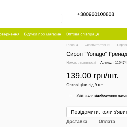
+380960100808
повернення
Відгуки про магазин
Оптова співпраця
Головна
Сиропи та топінги
Сироп
Сироп "Yonago" Гренаді
Немає в наявності
Артикул: 11947
139.00 грн/шт.
Оптові ціни від 9 шт.
Увійти
для відображення накоп
%
Повідомити, коли з'яви
Доставка
Оплата