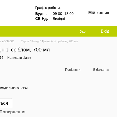
Графік роботи:
Мій кошик
Будні:
09:00–18:00
СБ-Нд:
Вихідні
Вхід
Укр
и YONAGO
Сироп "Yonago" Гренадін зі сріблом, 700 мл
н зі сріблом, 700 мл
416
Написати відгук
Порівняти
В бажання
ичувальної знижки
ться
Повернення