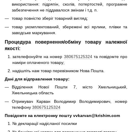
використання: підряпін, сколів, потертостей, програмне
забезпечення не піддавалося змінам і т.д.
п.
товар повністю зберіг товарний вигляд;
товар укомплектований, збережені всі ярлики, плівки та
заводське маркування.
Процедура повернення/обміну товару належної
якості:
зателефонуйте на номер
380675125324
та повідомте про
наміри оплаченого товару;
надішліть нам товар перевізником Нова Пошта.
Дані для відправлення товару:
Відділення Нової Пошти 7, місто Хмельницький,
Хмельницька область
Отримувач Карван Володимир Володимирович, номер
телефону
380675125324
Повідомте на електронну пошту vvkarvan@krishim.com
№ декларації надісланої посилки
№ банківської картки для повернення вартості товару