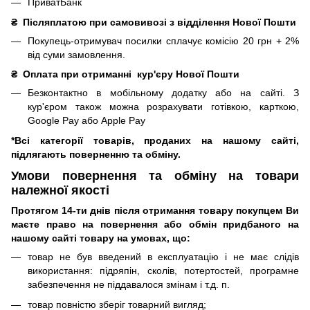
ПриватБанк
₴
Післяплатою при самовивозі з відділення Нової Пошти
Покупець-отримувач посилки сплачує комісію 20 грн + 2%
від суми замовлення.
₴
Оплата при отриманні
кур'єру Нової Пошти
Безконтактно в мобільному додатку або на сайті.
З
кур'єром також можна розрахувати готівкою, карткою,
Google Pay або Apple Pay
*Всі категорії товарів, проданих на нашому сайті,
підлягають поверненню та обміну.
Умови повернення та обміну на товари
належної якості
Протягом 14-ти днів після отримання товару покупцем Ви
маєте право на повернення або обмін придбаного на
нашому сайті товару на умовах, що:
товар не був введений в експлуатацію і не має слідів
використання: підряпін, сколів, потертостей, програмне
забезпечення не піддавалося змінам і т.д.
п.
товар повністю зберіг товарний вигляд;