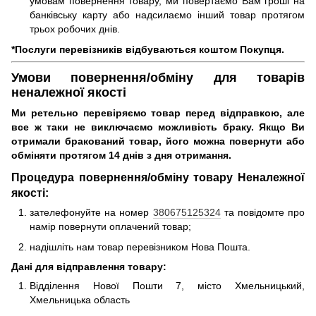
умовам повернення товару, ми повертаємо Вам гроші на
банківську карту або надсилаємо інший товар протягом
трьох робочих днів.
*Послуги перевізників відбуваються коштом Покупця.
Умови повернення/обміну для товарів
неналежної якості
Ми ретельно перевіряємо товар перед відправкою, але
все ж таки не виключаємо можливість браку. Якщо Ви
отримали бракований товар, його можна повернути або
обміняти протягом 14 днів з дня отримання.
Процедура повернення/обміну товару Неналежної
якості:
зателефонуйте на номер
380675125324
та повідомте про
намір повернути оплачений товар;
надішліть нам товар перевізником Нова Пошта.
Дані для відправлення товару:
Відділення Нової Пошти 7, місто Хмельницький,
Хмельницька область