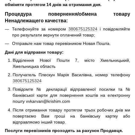
обміняти протягом 14 днів на отримання дня.
Процедура повернення/обмена товару
Ненадлежащего качества:
Телефонуйте за номером
380675125324
і повідомляйте
про результати вернути оплачений товар;
Отправьте нам товар перевізником Новая Пошта.
Дані для відправки товару:
Відділення Нової Пошти 7, місто Хмельницький,
Хмельницька область
Получатель Плескун Марія Василівна, номер телефону
380675125324
Повідомте № декларації відправленої посилки та №
банківської карти для повернення коштів на електронну
пошту vvkarvan@krishim.com
Після отримання товару протягом трьох робочих днів ми
повертаємо Вам гроші на банківську картку або
відправляємо інший товар.
Послуги перевізників проходять за рахунок Продавця.