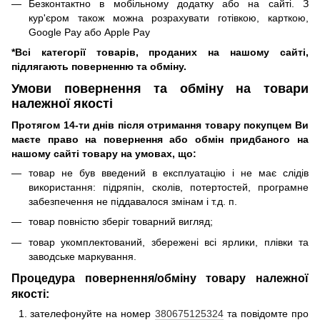
Безконтактно в мобільному додатку або на сайті.
З
кур'єром також можна розрахувати готівкою, карткою,
Google Pay або Apple Pay
*Всі категорії товарів, проданих на нашому сайті,
підлягають поверненню та обміну.
Умови повернення та обміну на товари
належної якості
Протягом 14-ти днів після отримання товару покупцем Ви
маєте право на повернення або обмін придбаного на
нашому сайті товару на умовах, що:
товар не був введений в експлуатацію і не має слідів
використання: підряпін, сколів, потертостей, програмне
забезпечення не піддавалося змінам і т.д.
п.
товар повністю зберіг товарний вигляд;
товар укомплектований, збережені всі ярлики, плівки та
заводське маркування.
Процедура повернення/обміну товару належної
якості:
зателефонуйте на номер
380675125324
та повідомте про