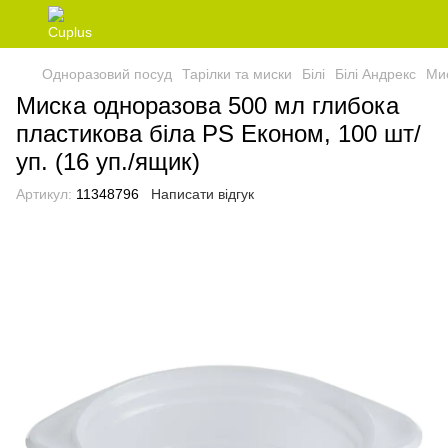
Одноразовий посуд
Тарілки та миски
Білі
Білі Андрекс
Мис
Миска одноразова 500 мл глибока
пластикова біла PS Економ, 100 шт/
уп. (16 уп./ящик)
Артикул:
11348796
Написати відгук