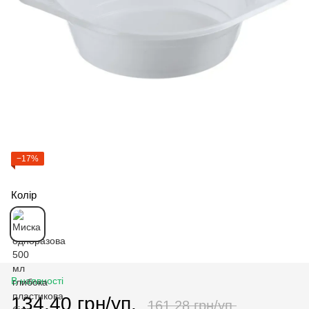
−17%
Колір
В наявності
134.40 грн/уп.
161.28 грн/уп.