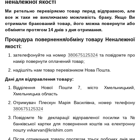
неналежної якості
Ми ретельно перевіряємо товар перед відправкою, але
все ж таки не виключаємо можливість браку. Якщо Ви
отримали бракований товар, його можна повернути або
обміняти протягом 14 днів з дня отримання.
Процедура повернення/обміну товару Неналежної
якості:
зателефонуйте на номер
380675125324
та повідомте про
намір повернути оплачений товар;
надішліть нам товар перевізником Нова Пошта.
Дані для відправлення товару:
Відділення Нової Пошти 7, місто Хмельницький,
Хмельницька область
Отримувач Плескун Марія Василівна, номер телефону
380675125324
Повідомте № декларації відправленої посилки та №
банківської картки для повернення коштів на електронну
пошту vvkarvan@krishim.com
Після отримання товару протягом трьох робочих днів ми