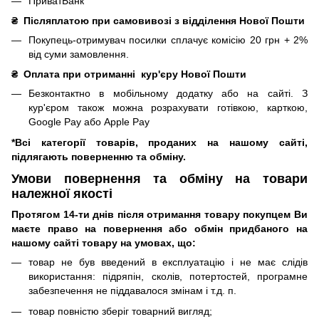
ПриватБанк
₴
Післяплатою при самовивозі з відділення Нової Пошти
Покупець-отримувач посилки сплачує комісію 20 грн + 2%
від суми замовлення.
₴
Оплата при отриманні
кур'єру Нової Пошти
Безконтактно в мобільному додатку або на сайті.
З
кур'єром також можна розрахувати готівкою, карткою,
Google Pay або Apple Pay
*Всі категорії товарів, проданих на нашому сайті,
підлягають поверненню та обміну.
Умови повернення та обміну на товари
належної якості
Протягом 14-ти днів після отримання товару покупцем Ви
маєте право на повернення або обмін придбаного на
нашому сайті товару на умовах, що:
товар не був введений в експлуатацію і не має слідів
використання: підряпін, сколів, потертостей, програмне
забезпечення не піддавалося змінам і т.д.
п.
товар повністю зберіг товарний вигляд;