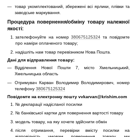
товар укомплектований, збережені всі ярлики, плівки та
заводське маркування.
Процедура повернення/обміну товару належної
якості:
зателефонуйте на номер
380675125324
та повідомте
про наміри оплаченого товару;
надішліть нам товар перевізником Нова Пошта.
Дані для відправлення товару:
Відділення Нової Пошти 7, місто Хмельницький,
Хмельницька область
Отримувач Карван Володимир Володимирович, номер
телефону
380675125324
Повідомте на електронну пошту vvkarvan@krishim.com
№ декларації надісланої посилки
№ банківської картки для повернення вартості товару
модель товару, на яку хочете здійснити обмін
після отримання, перевірки вмісту посилки на
відповідність умовам повернення товару, ми