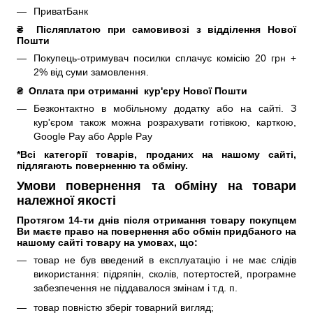
ПриватБанк
₴ 
 Післяплатою при самовивозі з відділення Нової 
Пошти
Покупець-отримувач посилки сплачує комісію 20 грн +
2% від суми замовлення.
₴  
Оплата при отриманні 
кур'єру Нової Пошти
Безконтактно в мобільному додатку або на сайті.
З
кур'єром також можна розрахувати готівкою, карткою,
Google Pay або Apple Pay
*Всі категорії товарів, проданих на нашому сайті, 
підлягають поверненню та обміну.
Умови повернення та обміну на товари
належної якості
Протягом 14-ти днів після отримання товару покупцем 
Ви маєте право на повернення або обмін придбаного на 
нашому сайті товару на умовах, що:
товар не був введений в експлуатацію і не має слідів
використання: підряпін, сколів, потертостей, програмне
забезпечення не піддавалося змінам і т.д.
п.
товар повністю зберіг товарний вигляд;