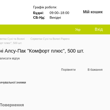
Графік роботи:
Мій кошик
Будні:
09:00–18:00
СБ-Нд:
Вихідні
Вхід
Укр
ветки Сухі та Вологі
Серветки Сухі та Вологі Papero
рт плюс", 500 шт.
ні Алсу-Пак "Комфорт плюс", 500 шт.
аписати відгук
Порівняти
В бажання
ичувальної знижки
Повернення