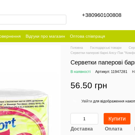
+380960100808
повернення
Відгуки про магазин
Оптова співпраця
Головна
Господарські товари
Сер
Серветки паперові барні Алсу-Пак "Комфо
Серветки паперові бар
В наявності
Артикул: 11947281
Н
56.50 грн
Увійти
для відображення накоп
%
Купити
Доставка
Оплата