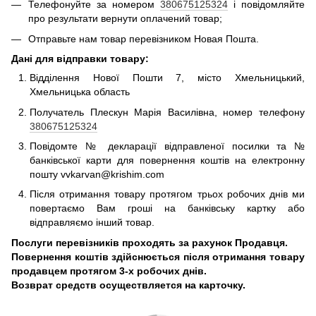
Телефонуйте за номером
380675125324
і повідомляйте
про результати вернути оплачений товар;
Отправьте нам товар перевізником Новая Пошта.
Дані для відправки товару:
Відділення Нової Пошти 7, місто Хмельницький,
Хмельницька область
Получатель Плескун Марія Василівна, номер телефону
380675125324
Повідомте № декларації відправленої посилки та №
банківської карти для повернення коштів на електронну
пошту vvkarvan@krishim.com
Після отримання товару протягом трьох робочих днів ми
повертаємо Вам гроші на банківську картку або
відправляємо інший товар.
Послуги перевізників проходять за рахунок Продавця.
Повернення коштів здійснюється після отримання товару
продавцем протягом 3-х робочих днів.
Возврат средств осуществляется на карточку.