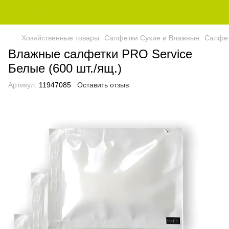
Хозяйственные товары
Салфетки Сухие и Влажные
Салфет
Влажные салфетки PRO Service
Белые (600 шт./ящ.)
Артикул:
11947085
Оставить отзыв