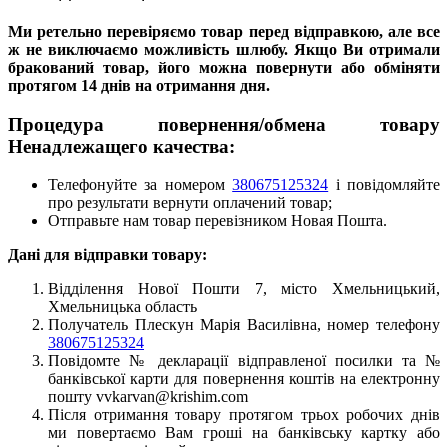
Ми ретельно перевіряємо товар перед відправкою, але все
ж не виключаємо можливість шлюбу.
Якщо Ви отримали
бракований товар, його можна повернути або обміняти
протягом 14 днів на отримання дня.
Процедура повернення/обмена товару
Ненадлежащего качества:
Телефонуйте за номером
380675125324
і повідомляйте
про результати вернути оплачений товар;
Отправьте нам товар перевізником Новая Пошта.
Дані для відправки товару:
Відділення Нової Пошти 7, місто Хмельницький,
Хмельницька область
Получатель Плескун Марія Василівна, номер телефону
380675125324
Повідомте № декларації відправленої посилки та №
банківської карти для повернення коштів на електронну
пошту vvkarvan@krishim.com
Після отримання товару протягом трьох робочих днів
ми повертаємо Вам гроші на банківську картку або