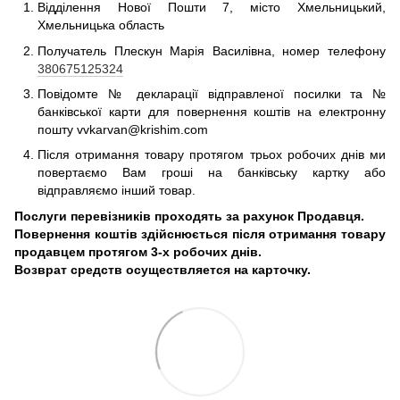
Відділення Нової Пошти 7, місто Хмельницький,
Хмельницька область
Получатель Плескун Марія Василівна, номер телефону
380675125324
Повідомте № декларації відправленої посилки та №
банківської карти для повернення коштів на електронну
пошту vvkarvan@krishim.com
Після отримання товару протягом трьох робочих днів ми
повертаємо Вам гроші на банківську картку або
відправляємо інший товар.
Послуги перевізників проходять за рахунок Продавця.
Повернення коштів здійснюється після отримання товару
продавцем протягом 3-х робочих днів.
Возврат средств осуществляется на карточку.